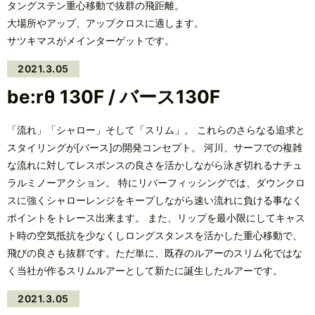
タングステン重心移動で抜群の飛距離。
大場所やアップ、アップクロスに適します。
サツキマスがメインターゲットです。
2021.3.05
be:rθ 130F / バース130F
「流れ」「シャロー」そして「スリム」。 これらのさらなる追求と
スタイリングが[バース]の開発コンセプト。 河川、サーフでの複雑
な流れに対してレスポンスの良さを活かしながら泳ぎ切れるナチュ
ラルミノーアクション。 特にリバーフィッシングでは、ダウンクロ
スに強くシャローレンジをキープしながら速い流れに負ける事なく
ポイントをトレース出来ます。 また、リップを最小限にしてキャス
ト時の空気抵抗を少なくしロングスタンスを活かした重心移動で、
飛びの良さも抜群です。ただ単に、既存のルアーのスリム化ではな
く当社が作るスリムルアーとして新たに誕生したルアーです。
2021.3.05