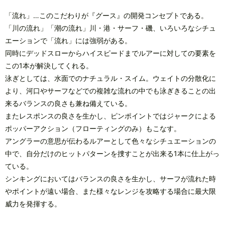
「流れ」…このこだわりが『グース』の開発コンセプトである。
「川の流れ」「潮の流れ」川・港・サーフ・磯、いろいろなシチュ
エーションで「流れ」には強弱がある。
同時にデッドスローからハイスピードまでルアーに対しての要素を
この1本が解決してくれる。
泳ぎとしては、水面でのナチュラル・スイム。ウェイトの分散化に
より、河口やサーフなどでの複雑な流れの中でも泳ぎきることの出
来るバランスの良さも兼ね備えている。
またレスポンスの良さを生かし、ピンポイントではジャークによる
ポッパーアクション（フローティングのみ）もこなす。
アングラーの意思が伝わるルアーとして色々なシチュエーションの
中で、自分だけのヒットパターンを捜すことが出来る1本に仕上がっ
ている。
シンキングにおいてはバランスの良さを生かし、サーフが流れた時
やポイントが遠い場合、また様々なレンジを攻略する場合に最大限
威力を発揮する。