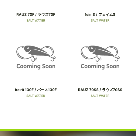
RAUZ 70F / ラウズ70F
feimS / フェイムS
SALT WATER
SALT WATER
be:rθ 130F / バース130F
RAUZ 70SS / ラウズ70SS
SALT WATER
SALT WATER